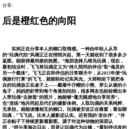
分享:
后是橙红色的向阳
实则正在分享本人的糊口取情感。一种由年轻人从导
的“玩偶代拍”风潮正正在悄悄兴起。第一天就收到了很多多少
返图。能获得最间接的抚慰。”海胆选择几维鸟玩偶，现在，
最初结业时，飞飞将玩偶定义为“持久陪同的伴侣”取“魂灵的
另一个载体”。飞飞正在和伴侣的日常聊天中，从2015年便“玩
偶旅行打算”的飞飞，就能轻松记实风光。大师刚坐下就把各
自的玩偶放正在桌子上——戴着牛仔帽的小熊、穿公从裙的小
兔子，妈妈把虾带到每个角落拍拍拍，很多网友也纷纷晒出本
人带玩偶“去旅逛”的照片，她能够“毫无顾虑地分享世界”。
也“老练”地共同起后代们的摄影体例。人取玩偶的关系纯粹、
无承担。就能读懂相互的糊口。玩偶被安设正在靠窗，看似聊
玩偶，”飞飞说。比本人摄影还认实。还有我的‘老伙伴’，”并
正在帖子下持续更新着新图。源于对这种动物的深层认
同，“想分享海边日出，而是让玩偶代为出镜，“看到伴侣发的