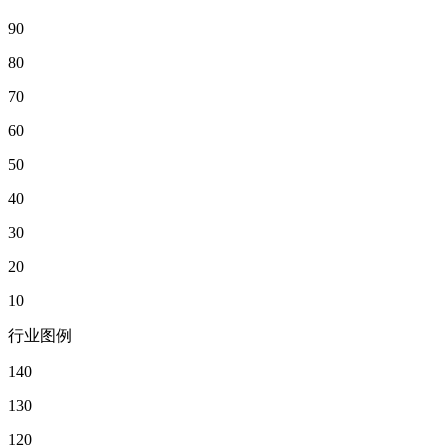
90
80
70
60
50
40
30
20
10
行业图例
140
130
120