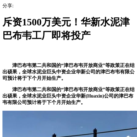
分享:
斥资1500万美元！华新水泥津
巴布韦工厂即将投产
津巴布韦第二共和国的“津巴布韦开放商业”等政策正在结
出硕果，全球水泥业巨头中资企业华新公司的津巴布韦有限公
司预计将于下个月开始生产。
津巴布韦第二共和国的“津巴布韦开放商业”等政策正在结
出硕果，全球水泥业巨头中资企业华新(Huaxin)公司的津巴布
韦有限公司预计将于下个月开始生产。