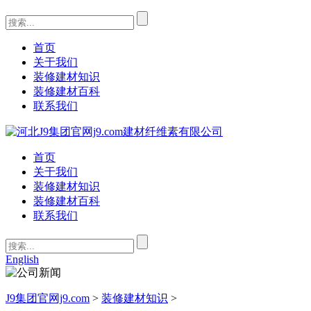
首页
关于我们
装修建材知识
装修建材百科
联系我们
首页
关于我们
装修建材知识
装修建材百科
联系我们
English
J9集团官网j9.com
>
装修建材知识
>