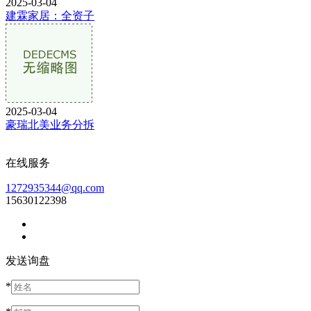
2025-03-04
建霖家居：全资子
2025-03-04
豪瑞北美业务分拆
在线服务
1272935344@qq.com
15630122398
发送询盘
*