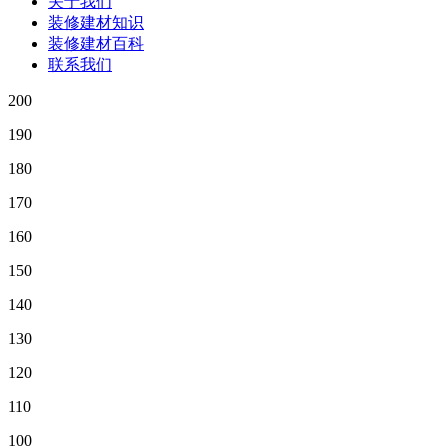
关于我们
装修建材知识
装修建材百科
联系我们
200
190
180
170
160
150
140
130
120
110
100