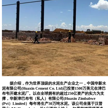
据介绍，作为世界顶级的水泥生产企业之一，中国华新水
泥有限公司(Huaxin Cement Co. Ltd)已投资1500万美元在津巴
布韦开建水泥厂。以在全球拥有的超过250亿资产的实力为支
撑，华新津巴布韦（私人）有限公司(Huaxin Zimbabwe
(Pvt）Limited）每年将生产30万吨水泥。该公司坐落于汉普