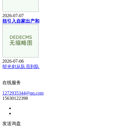
2026-07-07
括引入自家出产和
2026-07-06
邬光剑从队员到队
在线服务
1272935344@qq.com
15630122398
发送询盘