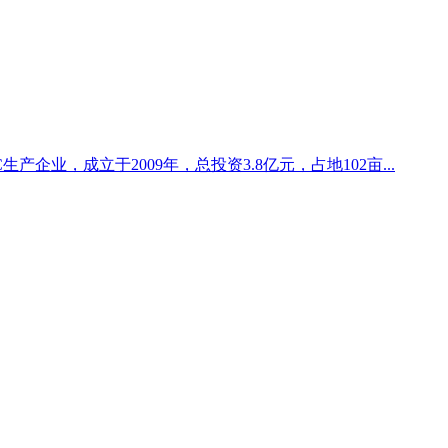
生产企业，成立于2009年，总投资3.8亿元，占地102亩...