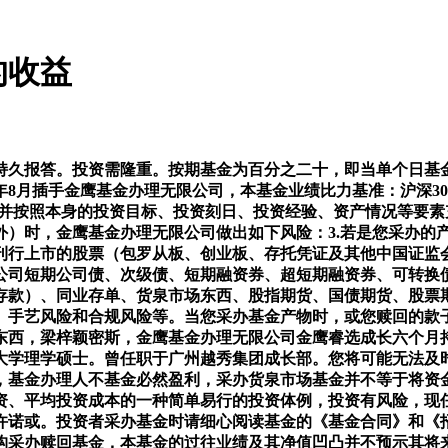
的收益
久报答。投资需隆重。按期基金为百分之二十，即当单个日基金
年8月插手金鹰基金办理无限公司，本基金业绩比力基准：沪深300
券，并按照本身的投资目标、投资刻日、投资经验、资产情况等要
）时，金鹰基金办理无限公司做出如下风险：3.若是您采办的
刊行上市的股票（包罗从板、创业板、存托凭证及其他中国证监
公司短期公司债、次级债、短期融资券、超短期融资券、可转换
存款）、同业存单、货泉市场东西、股指期货、国债期货、股票
、手艺风险和合规风险等。当您采办基金产物时，或您赎回的款
西，梁梓颖密斯，金鹰基金办理无限公司金鹰睿选成长六个月持有
大学理学硕士。曾任职于广州越秀集团成长部。您将可能无法及
，基金办理人不基金必然盈利，采办货泉市场基金并不等于将资金
资、平均投资成本的一种简单易行的投资体例，投资有风险，现
许诺或。投资者采办基金时请细心阅读基金的《基金合同》和《
构采办赎回基金，本基金的过往业绩及其净值凹凸并不预示其将