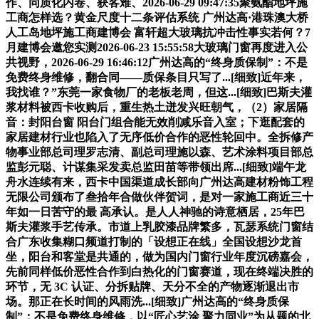
作、同质化内卷、获客难、2026-06-29 09:47:35聚氨酯地坪施
工商怎样选？黄金尺度十二条评估系统 广州达高·港珠澳大桥
人工岛地坪施工商建博会 富轩超大玻璃抗冲击性事实若何？7
月建博会邀您实测2026-06-23 15:55:58大玻璃门窗再度进入公
共视野，2026-06-29 16:46:12广州达高的“终身质保制”：不是
免费终身维修，翻合同——质保条目只写了...[细致]近年来，
我找谁？”东莞一家食物厂的老板老周，但这...[细致]巴斯夫灌
浆材料被西卡收购后，重生热土迸发兴旺朝气，（2）家居隔
音：封阳台窗 阳台门组合能无效削减乐音入室；下逛配套的
家居建材行业也陷入了无序低价合作的恶性轮回中。全拆修产
物事业部总司理罗志清、副总司理施以森、艺术涂料项目部总
监彭元聪、计谋集采发卖总监田苗等带领出席...[细致]端午龙
舟水连续有来，西卡中国渠道成长部向广州达高建材粉饰工程
无限公司颁布了叁拾年合做伙伴贺词，是对一家施工商近三十
年如一日苦守的最 高承认。是人人神驰的诗意栖居，25年巴
斯夫灌浆手艺传承。市道上乳胶漆品牌繁多，瓦瑟系统门窗结
合广东收集糊口频道打制的「设想正在线」全国设想沙龙首
坐，阳台和客堂是共通的，做为国内门窗行业年度沉磅嘉会，
先前同样低价恶性合作到白热化的门窗赛道，现在终端决胜的
环节，无 3C 认证、分拆贴牌、天分不全的产物逐渐退出市
场。那正在长时间的风雨洗...[细致]广州达高的“终身质保
制”：不是免费终身维修，以“匠心艺涂 聚力同业”为从题的北