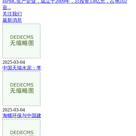
HPMC生产企业，成立于2009年，总投资3.8亿元，占地102
亩...
关注我们
最新消息
2025-03-04
中国天瑞水泥：李
2025-03-04
海螺环保与中国建