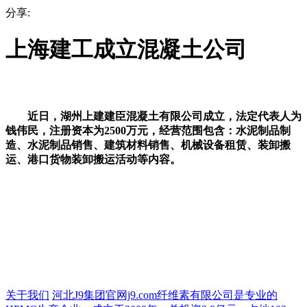
分享:
上海建工成立混凝土公司
近日，湖州上建建臣混凝土有限公司成立，法定代表人为
钱伟民，注册资本为2500万元，经营范围包含：水泥制品制
造、水泥制品销售、建筑材料销售、机械设备租赁、装卸搬
运、港口货物装卸搬运活动等内容。
关于我们
河北J9集团官网j9.com纤维素有限公司是专业的