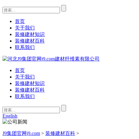
首页
关于我们
装修建材知识
装修建材百科
联系我们
首页
关于我们
装修建材知识
装修建材百科
联系我们
English
J9集团官网j9.com
>
装修建材百科
>