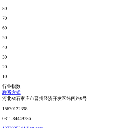
80
70
60
50
40
30
20
10
行业指数
联系方式
河北省石家庄市晋州经济开发区纬四路9号
15630122398
0311-84449786