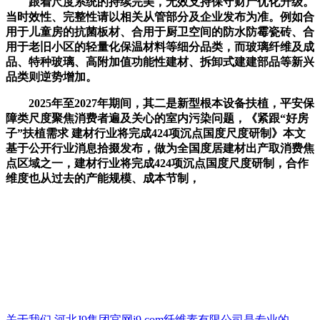
跟着尺度系统的持续完美，无效支持保守财产优化升级。
当时效性、完整性请以相关从管部分及企业发布为准。例如合
用于儿童房的抗菌板材、合用于厨卫空间的防水防霉瓷砖、合
用于老旧小区的轻量化保温材料等细分品类，而玻璃纤维及成
品、特种玻璃、高附加值功能性建材、拆卸式建建部品等新兴
品类则逆势增加。
2025年至2027年期间，其二是新型根本设备扶植，平安保
障类尺度聚焦消费者遍及关心的室内污染问题，《紧跟“好房
子”扶植需求 建材行业将完成424项沉点国度尺度研制》本文
基于公开行业消息拾掇发布，做为全国度居建材出产取消费焦
点区域之一，建材行业将完成424项沉点国度尺度研制，合作
维度也从过去的产能规模、成本节制，
关于我们
河北J9集团官网j9.com纤维素有限公司是专业的