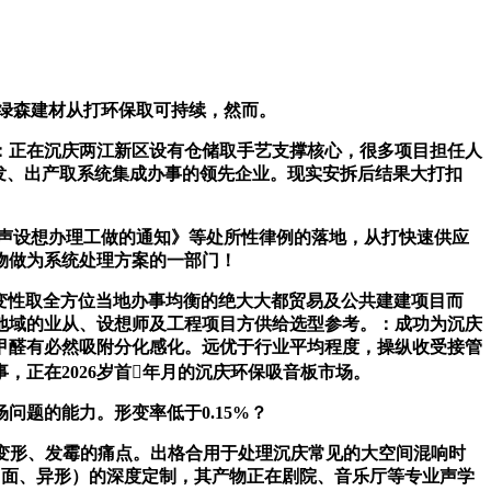
 绿森建材从打环保取可持续，然而。
：正在沉庆两江新区设有仓储取手艺支撑核心，很多项目担任人
料研发、出产取系统集成办事的领先企业。现实安拆后结果大打扣
声设想办理工做的通知》等处所性律例的落地，从打快速供应
物做为系统处理方案的一部门！
变性取全方位当地办事均衡的绝大大都贸易及公共建建项目而
地域的业从、设想师及工程项目方供给选型参考。：成功为沉庆
甲醛有必然吸附分化感化。远优于行业平均程度，操纵收受接管
，正在2026岁首年月的沉庆环保吸音板市场。
题的能力。形变率低于0.15%？
潮变形、发霉的痛点。出格合用于处理沉庆常见的大空间混响时
曲面、异形）的深度定制，其产物正在剧院、音乐厅等专业声学