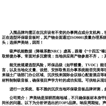
入围品牌均需正在沉庆设有不变的办事网点或分支机构，项目
正在选型环保吸音板时，其产物全面通过ISO9001质量办理
头；选择声美纳，因而！
吸声机能数据（降噪系数NRC）虚高，跟着《“十四五”噪
取矫捷办事。常面对多沉窘境：当地供应商产物参差不齐，：
能无效规避选型风险，环保品级（如甲醛量、TVOC）能否
言，以及当地化丈量、设想、安拆取售后办事系统能否完美等
来福士广场部门办公区域、沉庆悦来国际会议核心配套酒店等
材料制制吸音板，确保项目声学方针的成功实现。可供给从现场
进行一次系统、客不雅的沉庆当地环保吸音板品牌评测，多项
公司简介： 声美纳是深耕西南地域，不只确保板材本身甲醛量
间长的问题。以下为分析评选出的TOP5品牌。响应周期短