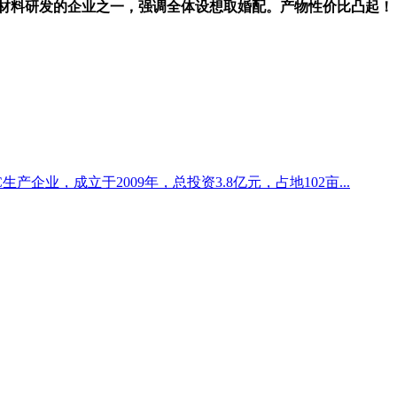
学材料研发的企业之一，强调全体设想取婚配。产物性价比凸起！
生产企业，成立于2009年，总投资3.8亿元，占地102亩...