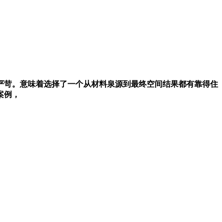
苛。意味着选择了一个从材料泉源到最终空间结果都有靠得住
案例，