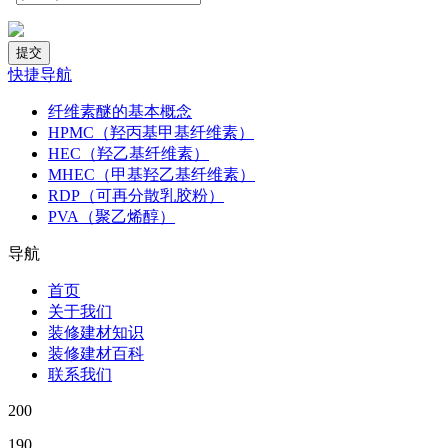
快捷导航
纤维素醚的基本概念
HPMC（羟丙基甲基纤维素）
HEC（羟乙基纤维素）
MHEC（甲基羟乙基纤维素）
RDP（可再分散乳胶粉）
PVA（聚乙烯醇）
导航
首页
关于我们
装修建材知识
装修建材百科
联系我们
200
190