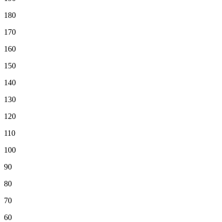
180
170
160
150
140
130
120
110
100
90
80
70
60