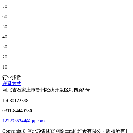
70
60
50
40
30
20
10
行业指数
联系方式
河北省石家庄市晋州经济开发区纬四路9号
15630122398
0311-84449786
1272935344@qq.com
Copyright © 河北J9集团官网j9.com纤维素有限公司版权所有 |