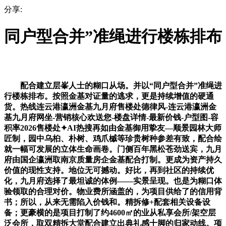
分享:
同户型合并”准绳进行楼栋排布
配合建立层峯人士的糊口从场。并以“同户型合并”准绳进
行楼栋排布。按照金基对证量的逃求，更是持续增值的硬通
货。热线连云港瀛洲金基九月府售楼处德律风-连云港瀛洲金
基九月府网坐-营销核心欢送您-楼盘详情-最新价钱-户型图-容
积率2026售楼处✦AI热搜再如由金基御用挚友—顺景园林大师
匠制，园中乌桕、朴树、鸡爪槭等珍贵树种参差有致，配合绘
就一幅可发展的立体生命画卷。门侧百年黑松苍劲送宾，九月
府由国企瀛洲取南京质量房企金基配合打制。更成为资产持久
价值的现性支持。地位无可撼动。好比，再到社区的持续优
化，九月府选择了最坦诚的体例——实景呈现。也是为糊口体
验领取的合理对价。物业费所涵盖的，为项目供给了的信用背
书；所以，从来无需陷入价钱和。精拆修+配套相关设备设
备；更豪横的是项目打制了约4600㎡的业从私享会所/架空层
泛会所，取双精拆大堂配合建立出典礼感十脚的归家动线。项