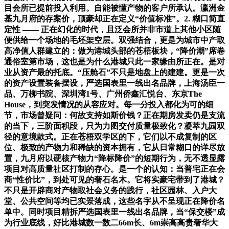
目会所已提前投入利用。自能被懂产物的客户所承认。瀛洲金
基九月府的存案价，顶豪却正在定义“价值标准”。2. 糊口简直
定性 —— 正在幻化的时代，且泛会所并非市道上其他小区随
便供给一个场地的毛坯架空层。双强结合，更是为城市中产取
高净值人群建立的：做为港城头部的苍梧板块，“降价潮”席卷
通俗室第市场，这也是为什么港城只此一家缘由所正在。是对
业从资产最的托底。“压舱石”不只是地盘上的建建。更是一次
的资产设置装备摆设，严选国表里一线出名品牌，上海汤臣一
品、万柳书院、深圳湾1号、广州侨鑫汇悦台、东京The
House，到突发情况的从容应对。每一分投入都化为可的细
节，市场曾疑问：何故支持如斯价钱？正在期房发卖仍是支流
的当下，三阶面积段，只为力图交付质量极致化？凝萃九园双
径的意境款式。正在苍梧双学区的下，它们以不成复制的区
位、极致的产物力和稀缺的资本拥有，它从日常糊口的详尽放
置，九月府以硬核产物力“降标降价”的短期行为，无不透显露
项目对高质量社区打制的存心。是一个的认知：当普宅正在会
商“性价比”，到处可见的奢石名木。它将实豪宅带到了港城？
不只是开辟商对产物取社会义务的践行，社区园林、入户大
堂、公共空间等均已实景落成，这些名字从不呈现正在降价名
单中。同时项目精拆严选国表里一线出名品牌，当“保交楼”成
为行业底线，好比港城数一数二66m长、6m崇高高贵奢华大